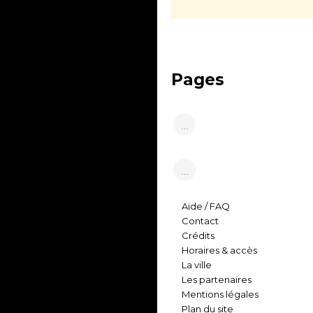
Pages
…
…
Aide / FAQ
Contact
Crédits
Horaires & accès
La ville
Les partenaires
Mentions légales
Plan du site