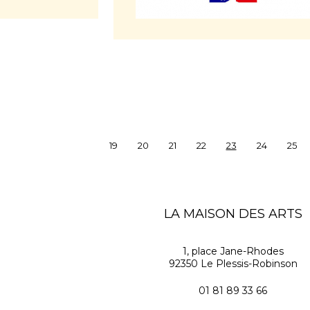
19
20
21
22
23
24
25
LA MAISON DES ARTS
1, place Jane-Rhodes
92350 Le Plessis-Robinson
01 81 89 33 66