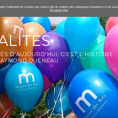
tez l’utilisation de cookies par celui-ci afin de réaliser des statistiques d’audience et de v
En savoir plus
ALITÉS
ÉS D'AUJOURD'HUI, C'EST L'HISTOIRE
 RAYMOND QUENEAU