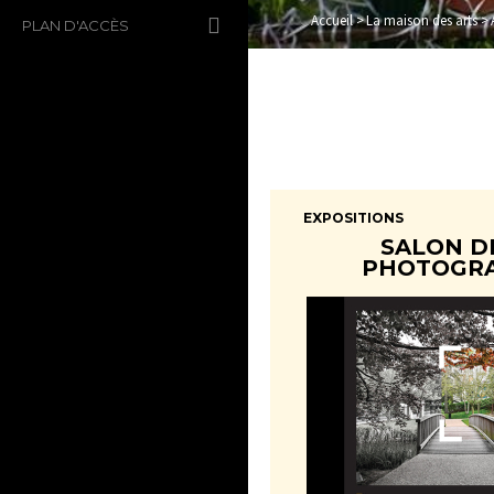
Accueil
>
La maison des arts
>
PLAN D'ACCÈS
EXPOSITIONS
SALON D
PHOTOGRA