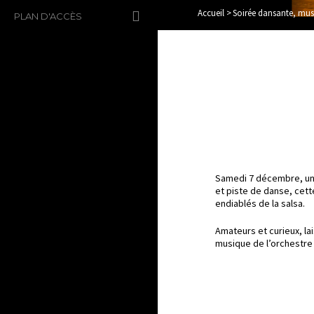
Accueil
>
Soirée dansante, musi
PLAN D'ACCÈS
Samedi 7 décembre, une 
et piste de danse, cett
endiablés de la salsa.
Amateurs et curieux, la
musique de l’orchestre