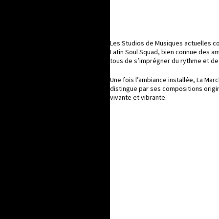
Les Studios de Musiques actuelles co
Latin Soul Squad, bien connue des am
tous de s’imprégner du rythme et de l
Une fois l’ambiance installée, La Mar
distingue par ses compositions origi
vivante et vibrante.