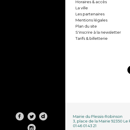
Horaires & accès
La ville
Les partenaires
Mentions légales
Plan du site
S'inscrire à la newsletter
Tarifs & billetterie
Mairie du Plessis-Robinson
3, place de la Mairie 92350 Le
01 46 01 43 21