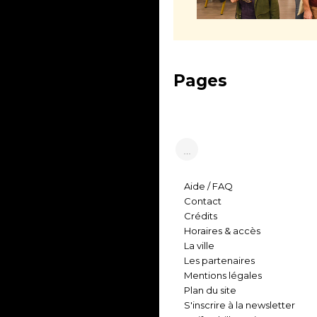
Pages
…
Aide / FAQ
Contact
Crédits
Horaires & accès
La ville
Les partenaires
Mentions légales
Plan du site
S'inscrire à la newsletter