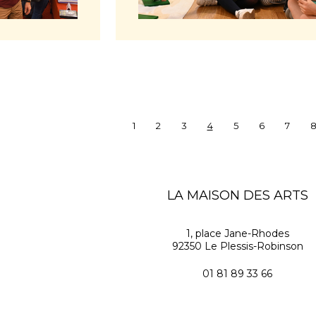
1
2
3
4
5
6
7
LA MAISON DES ARTS
1, place Jane-Rhodes
92350 Le Plessis-Robinson
01 81 89 33 66