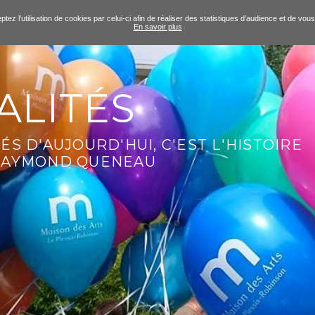
tez l’utilisation de cookies par celui-ci afin de réaliser des statistiques d’audience et de v
En savoir plus
ALITÉS
ÉS D'AUJOURD'HUI, C'EST L'HISTOIRE
 RAYMOND QUENEAU